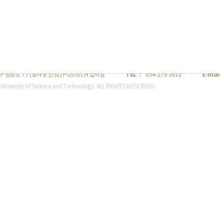
니다.
LOG
권정책
POSTECH
입시
TEL
E-mai
 청암로 77 (효자동 산31) POSTECH 입학팀
054-279-3610
University of Science and Technology. ALL RIGHTS RESERVED.