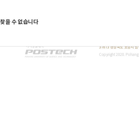
찾고 있는 것을 찾을 수 없는 것 같습니다. 검색이 도움이 될 수도 있습
찾을 수 없습니다
개인정보처리방침
이메일무단수집거부
저작
입학팀
주
37673 경상북도 포항시 남구
소
Copyright 2020. Pohang 